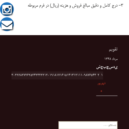
۳- درج کامل و دقیق مبالغ فروش و هزینه (ریال) در فرم مربوطه
تقویم
مرداد ۱۳۴۸
ی
د
س
چ
پ
ج
ش
30
29
28
27
26
25
24
23
22
21
20
19
18
17
16
15
14
13
12
11
10
9
8
7
6
5
4
3
2
1
شهریور
»
جستجو برای: