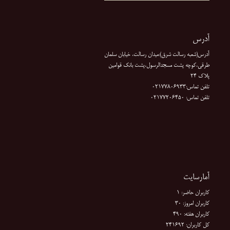
آدرس
آدرس(شعبه رسالت شرق):میدان رسالت، خیابان سلمان
طرقی،کوچه پشت مسجدالرسول،پشت بانک قوامین
پلاک ۲۴
تلفن تماس:02177806933
تلفن تماس: 02177206450
آمارسایت
کاربران حاضر: 1
کاربران امروز: 30
کاربران هفته: 490
کل کاربران: 241692